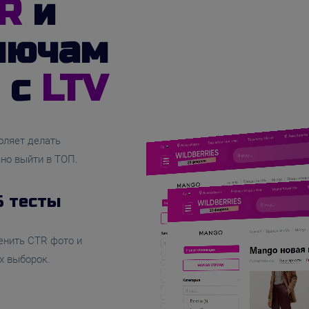
R
и
лючам
 с
LTV
оляет делать
ьно выйти в ТОП.
Б тесты
енить CTR фото и
х выборок.