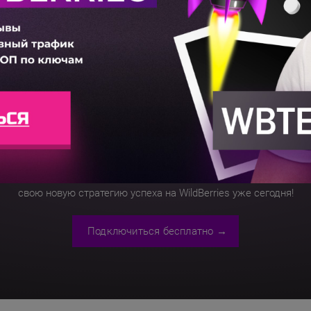
йте
WBTest.PRO
б
тесь прямо сейчас и получите
trial-версию на 30 дней совершенн
Ощутите всю мощь аналитики WBTest.PRO
и начните строить
свою новую стратегию успеха
на WildBerries уже сегодня!
Подключиться бесплатно →