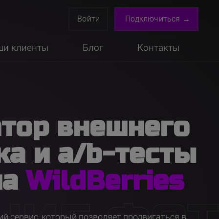
Войти
Подключиться →
ши клиенты
Блог
Контакты
атор внешнего
ка и a/b-тесты
на
WildBerries
й сервис, который позволяет продвигаться в