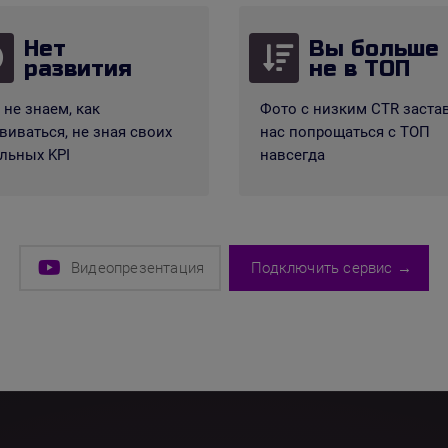
Нет
Вы больше
развития
не в ТОП
не знаем, как
Фото с низким CTR заста
виваться, не зная своих
нас попрощаться с ТОП
льных KPI
навсегда
Видеопрезентация
Подключить сервис →