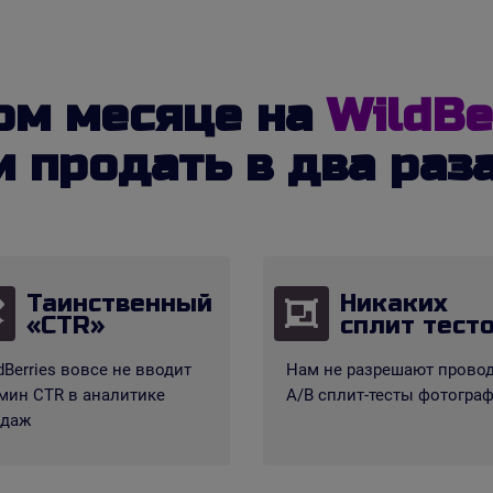
ом месяце на
WildBe
 продать в два раз
Таинственный
Никаких
«CTR»
сплит тест
dBerries вовсе не вводит
Нам не разрешают прово
мин CTR в аналитике
А/В сплит-тесты фотогра
одаж