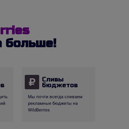
rries
а больше!
Сливы
ов
бюджетов
дить
Мы почти всегда сливаем
фий
рекламные бюджеты на
WildBerries