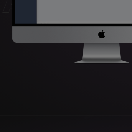
А/Б ТЕ