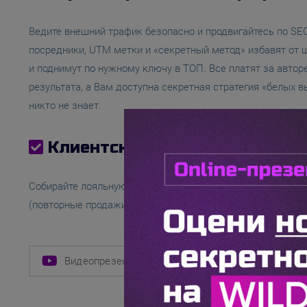
Ведите внешний трафик безопасно и продвигайтесь по SE
посредники, UTM метки и «секретный метод» избавят от
и поднимут по нужному ключу в ТОП. Все платят за автор
результата, а Вам доступна секретная стратегия «белых в
никто не знает.
Клиентская база, и работа с 
Собирайте лояльную клиентскую базу, обеспечивайте рабо
(повторные продажи) и репутацией (отзывы, оценки, пове
Видеопрезентация
Подключиться к серви