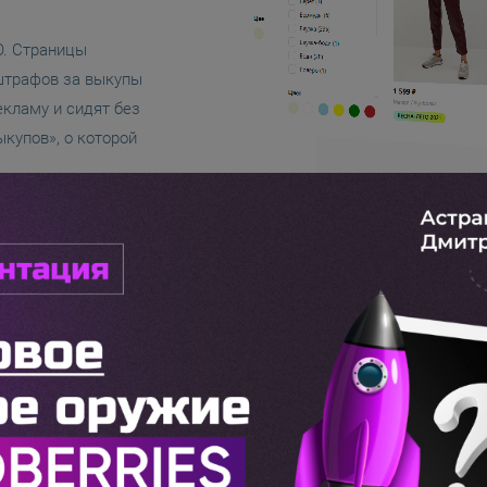
O. Страницы
 штрафов за выкупы
екламу и сидят без
ыкупов», о которой
LTV
ту с LTV
денческий фактор).
су →